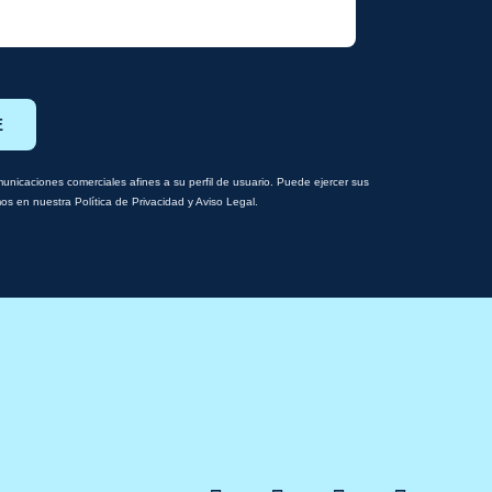
E
nicaciones comerciales afines a su perfil de usuario. Puede ejercer sus
amos en nuestra Política de Privacidad y Aviso Legal.
F
X
Y
I