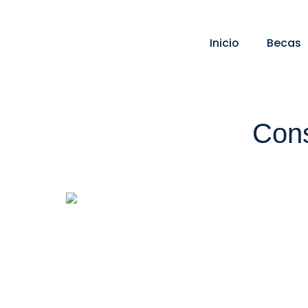
Ir
al
Inicio
Becas
contenido
Cons