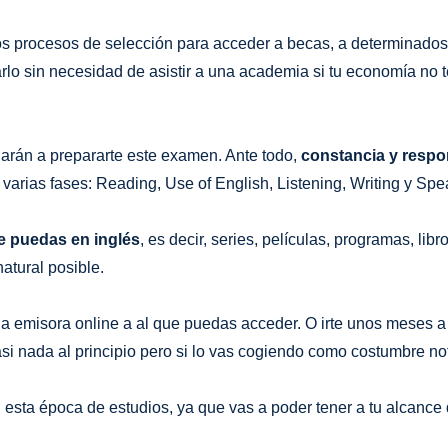
b
a
o
o
g
k
 procesos de selección para acceder a becas, a determinados
o
r
rlo sin necesidad de asistir a una academia si tu economía no t
k
a
m
arán a prepararte este examen. Ante todo,
constancia y respo
 varias fases: Reading, Use of English, Listening, Writing y Spe
ue puedas en inglés
, es decir, series, películas, programas, l
atural posible.
na emisora online a al que puedas acceder. O irte unos meses 
asi nada al principio pero si lo vas cogiendo como costumbre n
esta época de estudios, ya que vas a poder tener a tu alcance 