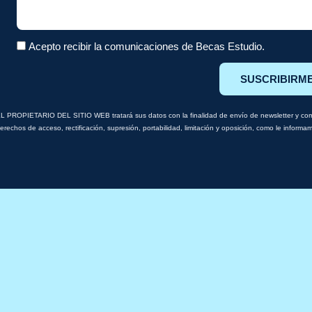
Acepto recibir la comunicaciones de Becas Estudio.
SUSCRIBIRM
L PROPIETARIO DEL SITIO WEB tratará sus datos con la finalidad de envío de newsletter y comu
erechos de acceso, rectificación, supresión, portabilidad, limitación y oposición, como le inform