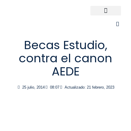
Ir
al
contenido
Universidades España
¿Qué carrera elijo?
Becas Estudio,
contra el canon
AEDE
25 julio, 2014
08:07
Actualizado: 21 febrero, 2023