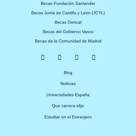
Becas Fundación Santander
Becas Junta de Castilla y Leon (JCYL)
Becas Gencat
Becas del Gobierno Vasco
Becas de la Comunidad de Madrid
F
X
Y
I
a
-
o
n
c
t
u
s
e
w
Blog
t
t
b
i
u
a
Noticias
o
t
b
g
o
t
e
r
Universidades España
k
e
a
Que carrera elijo
-
r
m
f
Estudiar en el Extranjero