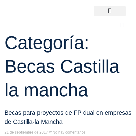
Ir
al
contenido
Universidades España
¿Qué carrera elijo?
Categoría:
Becas Castilla
la mancha
Becas para proyectos de FP dual en empresas
de Castilla-la Mancha
21 de septiembre de 2017
No hay comentarios