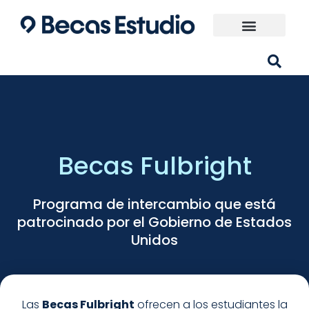
Ir
al
contenido
Universidades España
¿Qué carrera elijo?
Becas Fulbright
Programa de intercambio que está
patrocinado por el Gobierno de Estados
Unidos
Las
Becas Fulbright
ofrecen a los estudiantes la