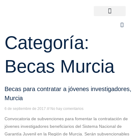
Ir
al
contenido
Universidades España
¿Qué carrera elijo?
Categoría:
Becas Murcia
Becas para contratar a jóvenes investigadores,
Murcia
6 de septiembre de 2017
No hay comentarios
Convocatoria de subvenciones para fomentar la contratación de
jóvenes investigadores beneficiarios del Sistema Nacional de
Garantía Juvenil en la Región de Murcia. Serán subvencionables