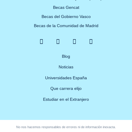
Becas Gencat
Becas del Gobierno Vasco
Becas de la Comunidad de Madrid
F
X
Y
I
a
-
o
n
c
t
u
s
e
w
Blog
t
t
b
i
u
a
Noticias
o
t
b
g
o
t
e
r
Universidades España
k
e
a
Que carrera elijo
-
r
m
f
Estudiar en el Extranjero
No nos hacemos responsables de errores ni de información inexacta.