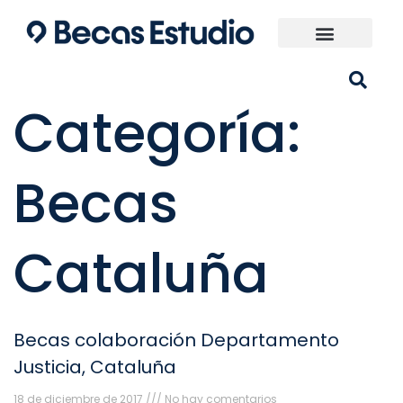
Ir
al
contenido
Universidades España
¿Qué carrera elijo?
Categoría:
Becas
Cataluña
Becas colaboración Departamento
Justicia, Cataluña
18 de diciembre de 2017
No hay comentarios