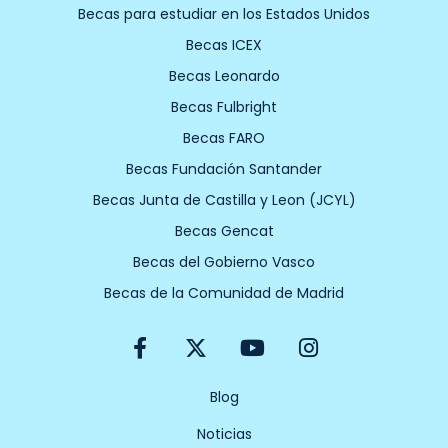
Becas para estudiar en los Estados Unidos
Becas ICEX
Becas Leonardo
Becas Fulbright
Becas FARO
Becas Fundación Santander
Becas Junta de Castilla y Leon (JCYL)
Becas Gencat
Becas del Gobierno Vasco
Becas de la Comunidad de Madrid
F
X
Y
I
a
-
o
n
c
t
u
s
e
w
t
t
Blog
b
i
u
a
Noticias
o
t
b
g