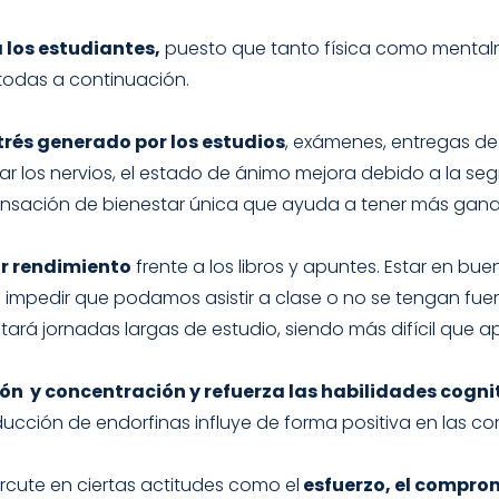
b
a
o
o
g
k
 los estudiantes,
puesto que tanto física como mental
o
r
todas a continuación.
k
a
m
strés generado por los estudios
, exámenes, entregas de 
ar los nervios, el estado de ánimo mejora debido a la se
sensación de bienestar única que ayuda a tener más ganas,
or rendimiento
frente a los libros y apuntes. Estar en bu
impedir que podamos asistir a clase o no se tengan fuerz
ará jornadas largas de estudio, siendo más difícil que a
n y concentración y refuerza las habilidades cognit
ucción de endorfinas influye de forma positiva en las co
rcute en ciertas actitudes como el
esfuerzo, el comprom