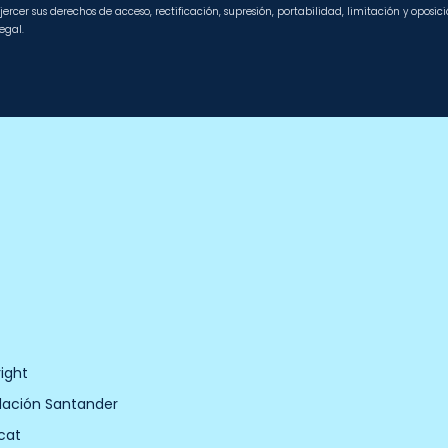
jercer sus derechos de acceso, rectificación, supresión, portabilidad, limitación y oposi
egal.
ight
dación Santander
cat