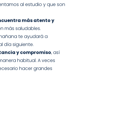
frentamos al estudio y que son
encuentra más atento y
en más saludables.
a mañana te ayudará a
l día siguiente.
tancia y compromiso
, así
manera habitual. A veces
 necesario hacer grandes