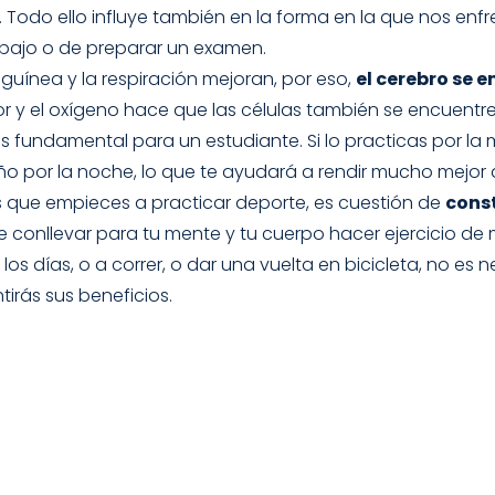
o… Todo ello influye también en la forma en la que nos en
abajo o de preparar un examen.
guínea y la respiración mejoran, por eso,
el cerebro se 
or y el oxígeno hace que las células también se encuentr
es fundamental para un estudiante. Si lo practicas por l
ueño por la noche, lo que te ayudará a rendir mucho mejor a
 que empieces a practicar deporte, es cuestión de
cons
conllevar para tu mente y tu cuerpo hacer ejercicio de 
os días, o a correr, o dar una vuelta en bicicleta, no es
rás sus beneficios.