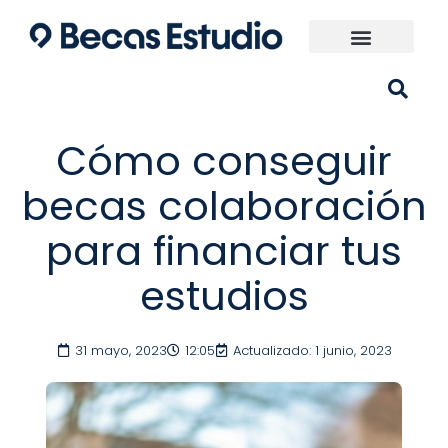
Ir
al
contenido
Universidades España
¿Qué carrera elijo?
Cómo conseguir
becas colaboración
para financiar tus
estudios
31 mayo, 2023
12:05
Actualizado: 1 junio, 2023