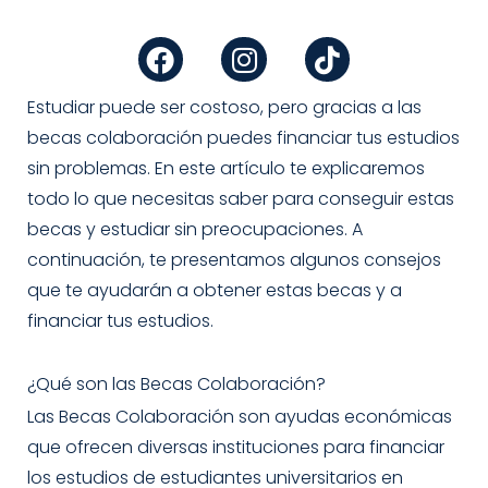
F
I
T
a
n
i
c
s
k
e
t
t
Estudiar puede ser costoso, pero gracias a las
b
a
o
becas colaboración puedes financiar tus estudios
o
g
k
sin problemas. En este artículo te explicaremos
o
r
todo lo que necesitas saber para conseguir estas
k
a
becas y estudiar sin preocupaciones. A
m
continuación, te presentamos algunos consejos
que te ayudarán a obtener estas becas y a
financiar tus estudios.
¿Qué son las Becas Colaboración?
Las Becas Colaboración son ayudas económicas
que ofrecen diversas instituciones para financiar
los estudios de estudiantes universitarios en