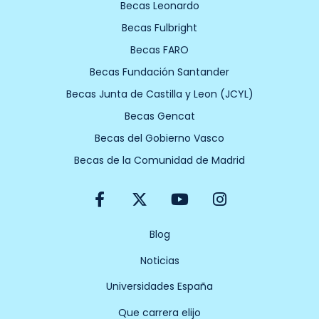
Becas Leonardo
Becas Fulbright
Becas FARO
Becas Fundación Santander
Becas Junta de Castilla y Leon (JCYL)
Becas Gencat
Becas del Gobierno Vasco
Becas de la Comunidad de Madrid
F
X
Y
I
a
-
o
n
c
t
u
s
e
w
t
t
Blog
b
i
u
a
Noticias
o
t
b
g
o
t
e
r
Universidades España
k
e
a
-
r
m
Que carrera elijo