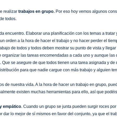
b
a
o
o
g
k
e realizar
trabajos en grupo.
Por eso hoy vemos algunos cons
o
r
de todos.
k
a
m
da encuentro. Elaborar una planificación con los temas a tratar y
n orden a la hora de hacer el trabajo y no hacer perder el tiem
rabajo de todos y todos deben mostrar su punto de vista y llega
e organizar las tareas encomendadas a cada uno y aunque las d
. Que se asegure de que todos tienen una tarea asignada y de q
distribución para que nadie cargue con más trabajo y alguien 
 de nuestra vida. A la hora de hacer un trabajo en grupo, pued
tualmente existen muchas herramientas para ello, así que podéi
 y empático
. Cuando un grupo se junta pueden surgir roces por
dar lo mejor de sí mismos en favor del conjunto, ya que el traba