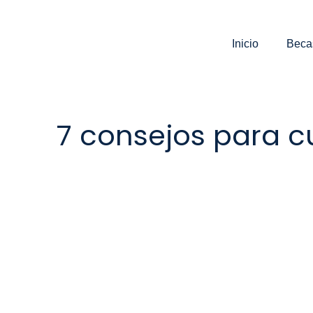
Ir
al
contenido
Inicio
Beca
7 consejos para c