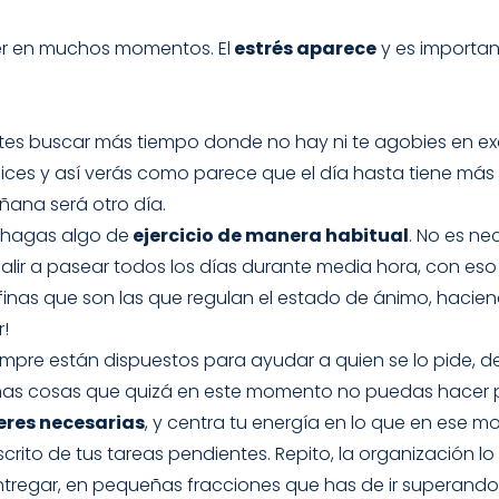
b
a
o
o
g
k
r en muchos momentos. El
estrés aparece
y es importan
o
r
k
a
m
ntentes buscar más tiempo donde no hay ni te agobies en
nices y así verás como parece que el día hasta tiene má
ñana será otro día.
 hagas algo de
ejercicio de manera habitual
. No es ne
ir a pasear todos los días durante media hora, con eso 
rfinas que son las que regulan el estado de ánimo, haci
r!
empre están dispuestos para ayudar a quien se lo pide, de
as cosas que quizá en este momento no puedas hacer p
eres necesarias
, y centra tu energía en lo que en ese 
scrito de tus tareas pendientes. Repito, la organización lo 
 entregar, en pequeñas fracciones que has de ir superand