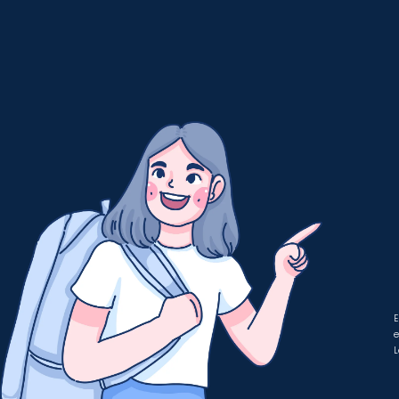
E
e
L