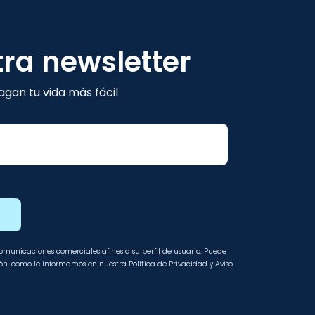
tra newsletter
gan tu vida más fácil
E
 comunicaciones comerciales afines a su perfil de usuario. Puede
ción, como le informamos en nuestra Política de Privacidad y Aviso