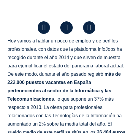
F
I
T
a
n
i
c
s
k
e
t
t
Hoy vamos a hablar un poco de empleo y de perfiles
b
a
o
profesionales, con datos que la plataforma InfoJobs ha
o
g
k
recogido durante el año 2014 y que sirven de muestra
o
r
para ejemplificar el estado del panorama laboral actual.
k
a
De este modo, durante el año pasado registró
más de
m
222.000 puestos vacantes en España
pertenecientes al sector de la Informática y las
Telecomunicaciones
, lo que supone un 37% más
respecto a 2013. La oferta para profesionales
relacionados con las Tecnologías de la Información ha
aumentado un 2% sobre la media total del año. El
sueldo medio de este perfil se sitúa en los
26.484 euros