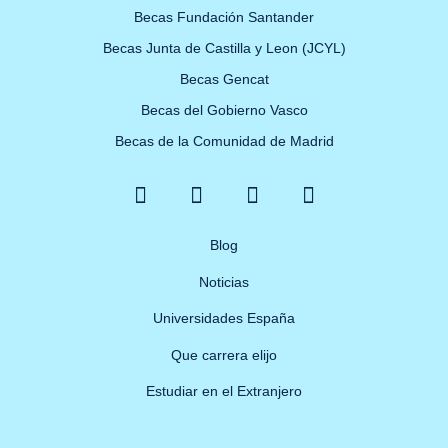
Becas Fundación Santander
Becas Junta de Castilla y Leon (JCYL)
Becas Gencat
Becas del Gobierno Vasco
Becas de la Comunidad de Madrid
F
X
Y
I
a
-
o
n
c
t
u
s
e
w
Blog
t
t
b
i
u
a
Noticias
o
t
b
g
o
t
e
r
Universidades España
k
e
a
Que carrera elijo
-
r
m
f
Estudiar en el Extranjero