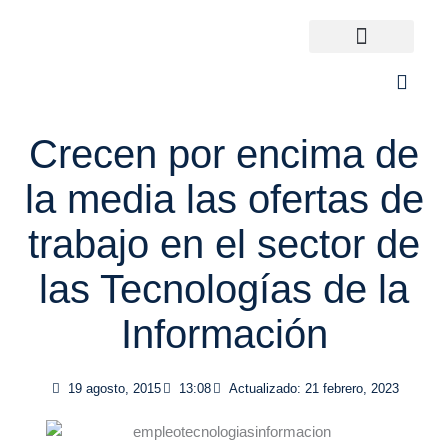
Ir
al
contenido
Universidades España
¿Qué carrera elijo?
Crecen por encima de
la media las ofertas de
trabajo en el sector de
las Tecnologías de la
Información
19 agosto, 2015
13:08
Actualizado: 21 febrero, 2023