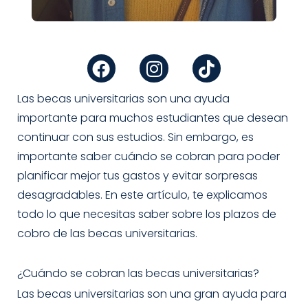
F
I
T
a
n
i
c
s
k
e
t
t
Las becas universitarias son una ayuda
b
a
o
importante para muchos estudiantes que desean
o
g
k
continuar con sus estudios. Sin embargo, es
o
r
importante saber cuándo se cobran para poder
k
a
planificar mejor tus gastos y evitar sorpresas
m
desagradables. En este artículo, te explicamos
todo lo que necesitas saber sobre los plazos de
cobro de las becas universitarias.
¿Cuándo se cobran las becas universitarias?
Las becas universitarias son una gran ayuda para