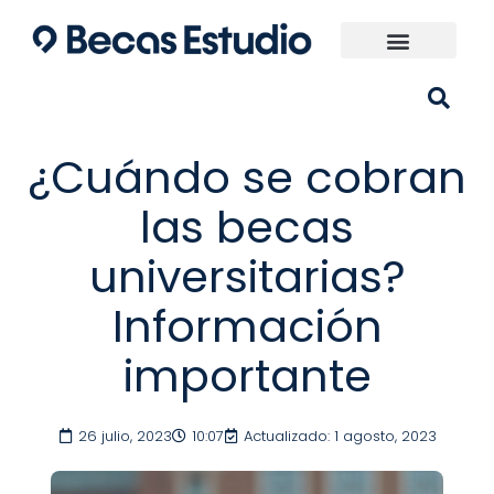
Ir
al
contenido
Universidades España
¿Qué carrera elijo?
¿Cuándo se cobran
las becas
universitarias?
Información
importante
26 julio, 2023
10:07
Actualizado: 1 agosto, 2023