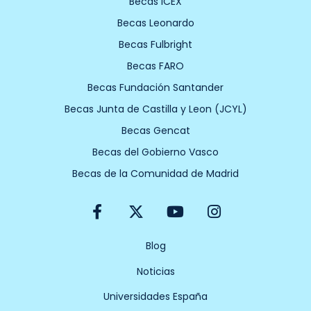
Becas ICEX
Becas Leonardo
Becas Fulbright
Becas FARO
Becas Fundación Santander
Becas Junta de Castilla y Leon (JCYL)
Becas Gencat
Becas del Gobierno Vasco
Becas de la Comunidad de Madrid
F
X
Y
I
a
-
o
n
c
t
u
s
e
w
t
t
Blog
b
i
u
a
Noticias
o
t
b
g
o
t
e
r
Universidades España
k
e
a