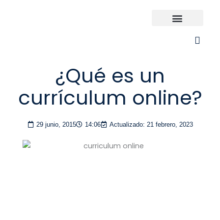
Ir
al
contenido
Universidades España
¿Qué carrera elijo?
¿Qué es un
currículum online?
29 junio, 2015
14:06
Actualizado: 21 febrero, 2023