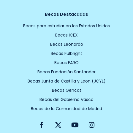
Becas Destacadas
Becas para estudiar en los Estados Unidos
Becas ICEX
Becas Leonardo
Becas Fulbright
Becas FARO
Becas Fundación Santander
Becas Junta de Castilla y Leon (JCYL)
Becas Gencat
Becas del Gobierno Vasco
Becas de la Comunidad de Madrid
F
X
Y
I
a
-
o
n