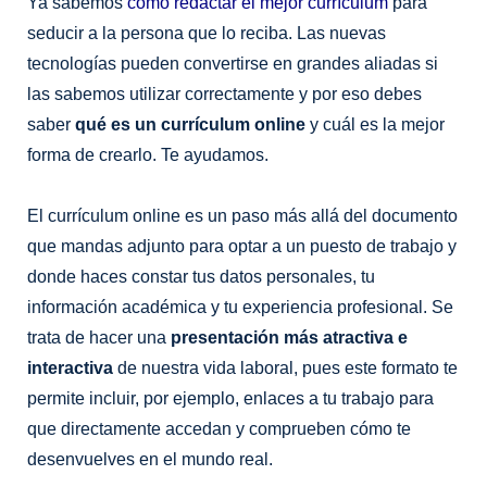
Ya sabemos
cómo redactar el mejor currículum
para
b
a
o
seducir a la persona que lo reciba. Las nuevas
o
g
k
tecnologías pueden convertirse en grandes aliadas si
o
r
las sabemos utilizar correctamente y por eso debes
k
a
saber
qué es un currículum online
y cuál es la mejor
m
forma de crearlo. Te ayudamos.
El currículum online es un paso más allá del documento
que mandas adjunto para optar a un puesto de trabajo y
donde haces constar tus datos personales, tu
información académica y tu experiencia profesional. Se
trata de hacer una
presentación más atractiva e
interactiva
de nuestra vida laboral, pues este formato te
permite incluir, por ejemplo, enlaces a tu trabajo para
que directamente accedan y comprueben cómo te
desenvuelves en el mundo real.