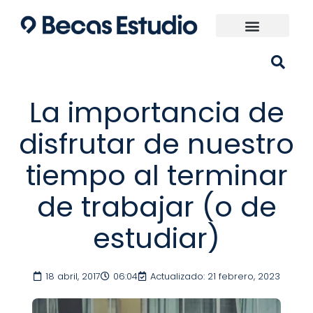
Ir
al
contenido
Universidades España
¿Qué carrera elijo?
La importancia de
disfrutar de nuestro
tiempo al terminar
de trabajar (o de
estudiar)
18 abril, 2017
06:04
Actualizado: 21 febrero, 2023