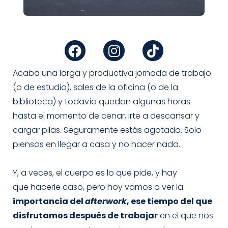
F
I
T
a
n
i
c
s
k
e
t
t
Acaba una larga y productiva jornada de trabajo
b
a
o
(o de estudio), sales de la oficina (o de la
o
g
k
biblioteca) y todavía quedan algunas horas
o
r
hasta el momento de cenar, irte a descansar y
k
a
cargar pilas. Seguramente estás agotado. Solo
m
piensas en llegar a casa y no hacer nada.
Y, a veces, el cuerpo es lo que pide, y hay
que hacerle caso, pero hoy vamos a ver la
importancia del
afterwork
, ese tiempo del que
disfrutamos después de trabajar
en el que nos