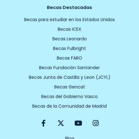
Becas Destacadas
Becas para estudiar en los Estados Unidos
Becas ICEX
Becas Leonardo
Becas Fulbright
Becas FARO
Becas Fundación Santander
Becas Junta de Castilla y Leon (JCYL)
Becas Gencat
Becas del Gobierno Vasco
Becas de la Comunidad de Madrid
F
X
Y
I
a
-
o
n
c
t
u
s
Blog