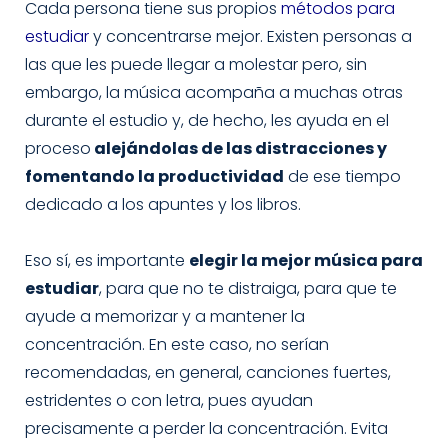
e
t
t
Cada persona tiene sus propios
métodos para
b
a
o
estudiar
y concentrarse mejor. Existen personas a
o
g
k
las que les puede llegar a molestar pero, sin
o
r
embargo, la música acompaña a muchas otras
k
a
durante el estudio y, de hecho, les ayuda en el
m
proceso
alejándolas de las distracciones y
fomentando la productividad
de ese tiempo
dedicado a los apuntes y los libros.
Eso sí, es importante
elegir la mejor música para
estudiar
, para que no te distraiga, para que te
ayude a memorizar y a mantener la
concentración. En este caso, no serían
recomendadas, en general, canciones fuertes,
estridentes o con letra, pues ayudan
precisamente a perder la concentración. Evita