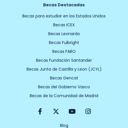
Becas Destacadas
Becas para estudiar en los Estados Unidos
Becas ICEX
Becas Leonardo
Becas Fulbright
Becas FARO
Becas Fundación Santander
Becas Junta de Castilla y Leon (JCYL)
Becas Gencat
Becas del Gobierno Vasco
Becas de la Comunidad de Madrid
F
X
Y
I
a
-
o
n
c
t
u
s
e
w
t
t
Blog