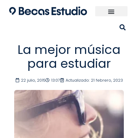
Ir
al
contenido
Universidades España
¿Qué carrera elijo?
La mejor música
para estudiar
22 julio, 2015
13:07
Actualizado: 21 febrero, 2023