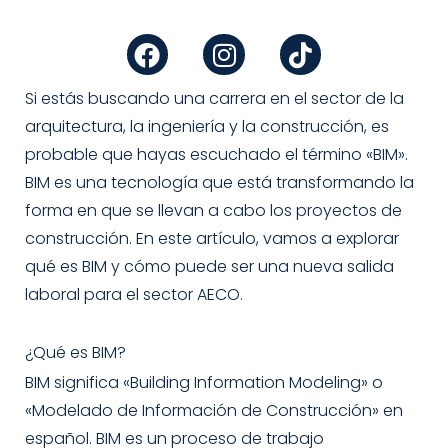
F
I
T
a
n
i
c
s
k
e
t
t
Si estás buscando una carrera en el sector de la
b
a
o
arquitectura, la ingeniería y la construcción, es
o
g
k
probable que hayas escuchado el término «BIM».
o
r
BIM es una tecnología que está transformando la
k
a
forma en que se llevan a cabo los proyectos de
m
construcción. En este artículo, vamos a explorar
qué es BIM y cómo puede ser una nueva salida
laboral para el sector AECO.
¿Qué es BIM?
BIM significa «Building Information Modeling» o
«Modelado de Información de Construcción» en
español. BIM es un proceso de trabajo