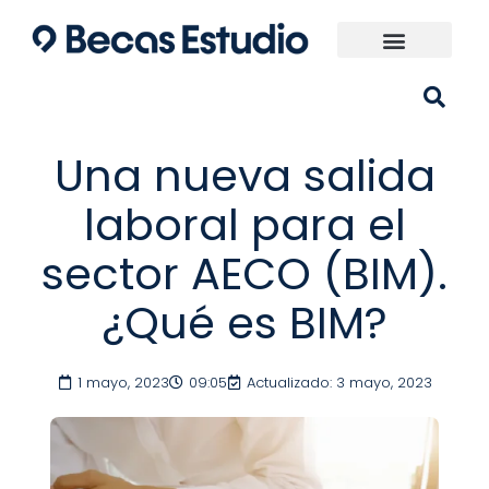
Ir
al
contenido
Universidades España
¿Qué carrera elijo?
Una nueva salida
laboral para el
sector AECO (BIM).
¿Qué es BIM?
1 mayo, 2023
09:05
Actualizado: 3 mayo, 2023