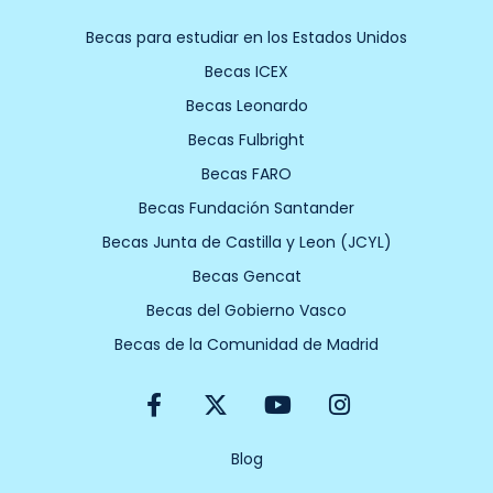
Becas para estudiar en los Estados Unidos
Becas ICEX
Becas Leonardo
Becas Fulbright
Becas FARO
Becas Fundación Santander
Becas Junta de Castilla y Leon (JCYL)
Becas Gencat
Becas del Gobierno Vasco
Becas de la Comunidad de Madrid
F
X
Y
I
a
-
o
n
c
t
u
s
e
w
t
t
Blog
b
i
u
a