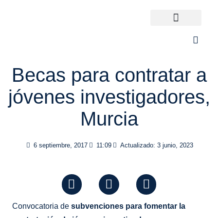
Ir
al
contenido
Universidades España
¿Qué carrera elijo?
Becas para contratar a
jóvenes investigadores,
Murcia
6 septiembre, 2017
11:09
Actualizado: 3 junio, 2023
F
I
T
a
n
i
c
s
k
e
t
t
Convocatoria de
subvenciones para fomentar la
b
a
o