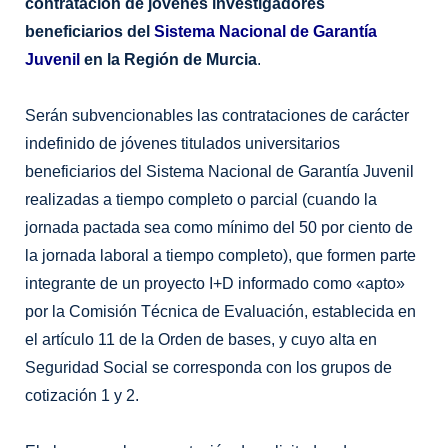
contratación de jóvenes investigadores
o
g
k
beneficiarios del
Sistema Nacional de Garantía
o
r
Juvenil
en la Región de Murcia
.
k
a
m
Serán subvencionables las contrataciones de carácter
indefinido de jóvenes titulados universitarios
beneficiarios del Sistema Nacional de Garantía Juvenil
realizadas a tiempo completo o parcial (cuando la
jornada pactada sea como mínimo del 50 por ciento de
la jornada laboral a tiempo completo), que formen parte
integrante de un proyecto I+D informado como «apto»
por la Comisión Técnica de Evaluación, establecida en
el artículo 11 de la Orden de bases, y cuyo alta en
Seguridad Social se corresponda con los grupos de
cotización 1 y 2.