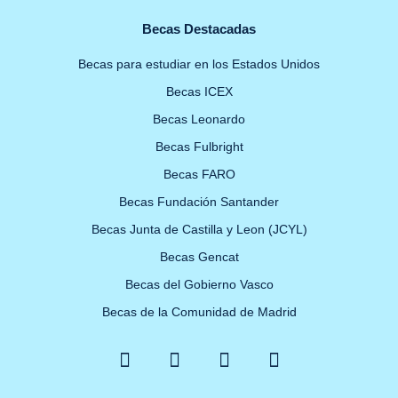
Becas Destacadas
Becas para estudiar en los Estados Unidos
Becas ICEX
Becas Leonardo
Becas Fulbright
Becas FARO
Becas Fundación Santander
Becas Junta de Castilla y Leon (JCYL)
Becas Gencat
Becas del Gobierno Vasco
Becas de la Comunidad de Madrid
F
X
Y
I
a
-
o
n
c
t
u
s