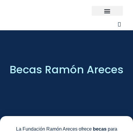
Ir
al
contenido
Universidades España
¿Qué carrera elijo?
Becas Ramón Areces
La Fundación Ramón Areces ofrece
becas
para