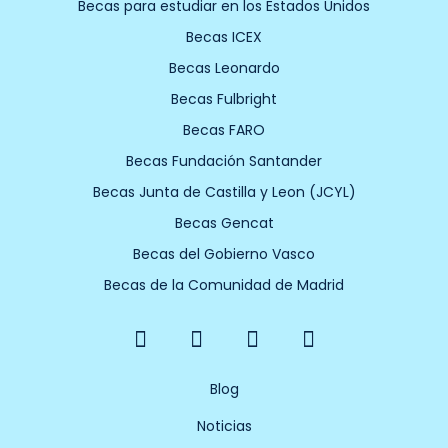
Becas para estudiar en los Estados Unidos
Becas ICEX
Becas Leonardo
Becas Fulbright
Becas FARO
Becas Fundación Santander
Becas Junta de Castilla y Leon (JCYL)
Becas Gencat
Becas del Gobierno Vasco
Becas de la Comunidad de Madrid
F
X
Y
I
a
-
o
n
c
t
u
s
e
w
t
t
Blog
b
i
u
a
Noticias
o
t
b
g