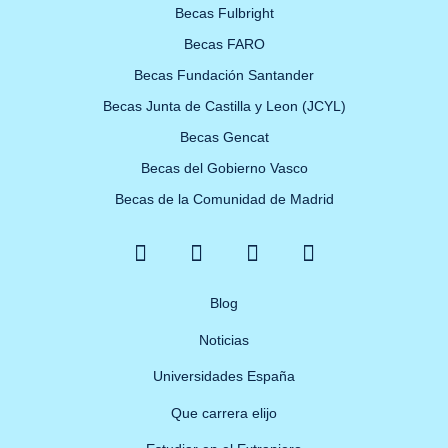
Becas Fulbright
Becas FARO
Becas Fundación Santander
Becas Junta de Castilla y Leon (JCYL)
Becas Gencat
Becas del Gobierno Vasco
Becas de la Comunidad de Madrid
F
X
Y
I
a
-
o
n
c
t
u
s
e
w
Blog
t
t
b
i
u
a
Noticias
o
t
b
g
o
t
e
r
Universidades España
k
e
a
Que carrera elijo
-
r
m
f