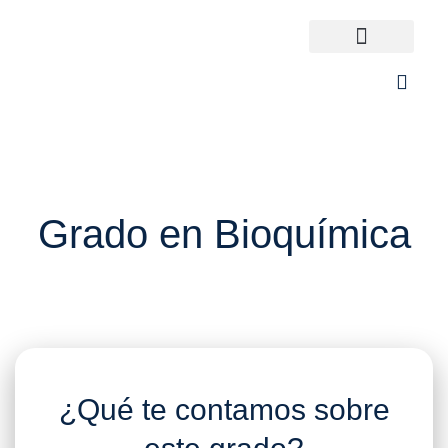
Ir
al
contenido
Universidades España
¿Qué carrera elijo?
Grado en Bioquímica
¿Qué te contamos sobre