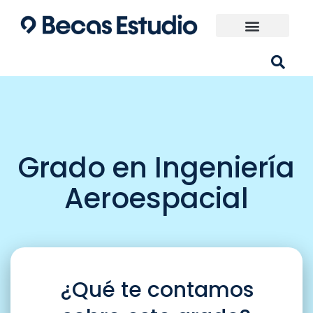
Ir
al
contenido
Universidades España
¿Qué carrera elijo?
Grado en Ingeniería
Aeroespacial
¿Qué te contamos