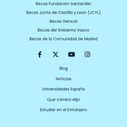
Becas Fundación Santander
Becas Junta de Castilla y Leon (JCYL)
Becas Gencat
Becas del Gobierno Vasco
Becas de la Comunidad de Madrid
F
X
Y
I
a
-
o
n
c
t
u
s
e
w
t
t
Blog
b
i
u
a
Noticias
o
t
b
g
o
t
e
r
Universidades España
k
e
a
-
r
m
Que carrera elijo
f
Estudiar en el Extranjero