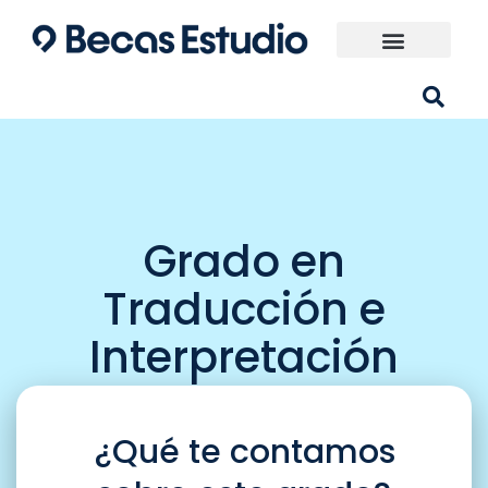
Ir
al
contenido
Universidades España
¿Qué carrera elijo?
Grado en
Traducción e
Interpretación
¿Qué te contamos