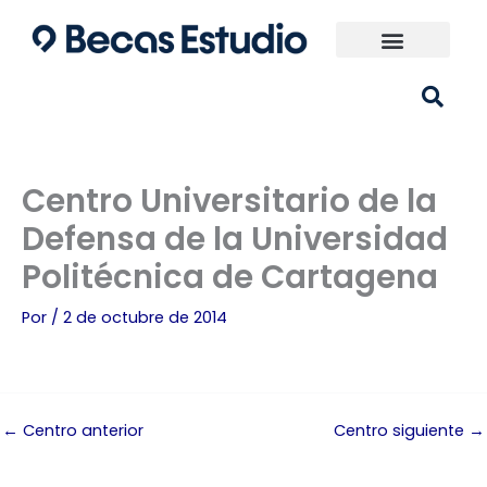
Ir
al
contenido
Universidades España
¿Qué carrera elijo?
Centro Universitario de la
Defensa de la Universidad
Politécnica de Cartagena
Por
/
2 de octubre de 2014
←
Centro anterior
Centro siguiente
→