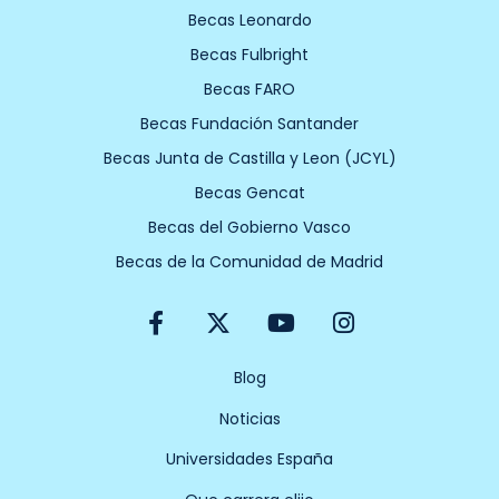
Becas Leonardo
Becas Fulbright
Becas FARO
Becas Fundación Santander
Becas Junta de Castilla y Leon (JCYL)
Becas Gencat
Becas del Gobierno Vasco
Becas de la Comunidad de Madrid
F
X
Y
I
a
-
o
n
c
t
u
s
e
w
t
t
Blog
b
i
u
a
Noticias
o
t
b
g
o
t
e
r
Universidades España
k
e
a