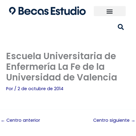
Ir
al
contenido
Universidades España
¿Qué carrera elijo?
Escuela Universitaria de
Enfermería La Fe de la
Universidad de Valencia
Por
/
2 de octubre de 2014
←
Centro anterior
Centro siguiente
→