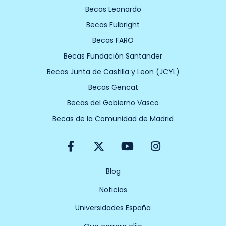
Becas Leonardo
Becas Fulbright
Becas FARO
Becas Fundación Santander
Becas Junta de Castilla y Leon (JCYL)
Becas Gencat
Becas del Gobierno Vasco
Becas de la Comunidad de Madrid
F
X
Y
I
a
-
o
n
c
t
u
s
e
w
t
t
Blog
b
i
u
a
Noticias
o
t
b
g
o
t
e
r
Universidades España
k
e
a