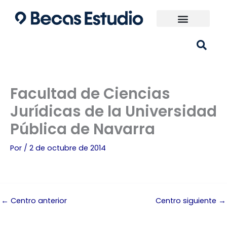
Ir
al
contenido
Universidades España
¿Qué carrera elijo?
Facultad de Ciencias
Jurídicas de la Universidad
Pública de Navarra
Por
/
2 de octubre de 2014
←
Centro anterior
Centro siguiente
→