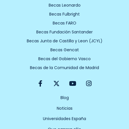
Becas Leonardo
Becas Fulbright
Becas FARO
Becas Fundación Santander
Becas Junta de Castilla y Leon (JCYL)
Becas Gencat
Becas del Gobierno Vasco
Becas de la Comunidad de Madrid
F
X
Y
I
a
-
o
n
c
t
u
s
e
w
t
t
Blog
b
i
u
a
Noticias
o
t
b
g
o
t
e
r
Universidades España
k
e
a