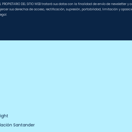
L PROPIETARIO DEL SITIO WEB tratará sus datos con la finalidad de envío de newsletter y
jercer sus derechos de acceso, rectificación, supresión, portabilidad, limitación y oposi
egal.
ight
dación Santander