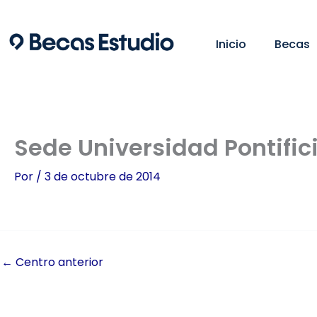
Ir
al
Inicio
Becas
contenido
Sede Universidad Pontifi
Por
/
3 de octubre de 2014
←
Centro anterior