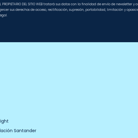
L PROPIETARIO DEL SITIO WEB tratará sus datos con la finalidad de envío de newsletter y
jercer sus derechos de acceso, rectificación, supresión, portabilidad, limitación y oposi
egal.
ight
dación Santander