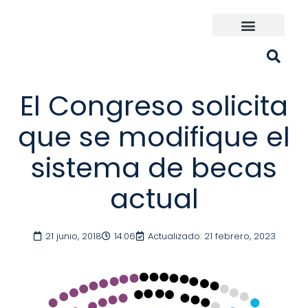
Ir
al
contenido
Universidades España
¿Qué carrera elijo?
El Congreso solicita
que se modifique el
sistema de becas
actual
21 junio, 2018
14:06
Actualizado: 21 febrero, 2023