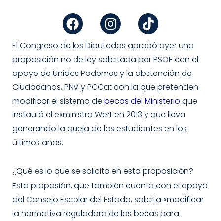
F
I
T
a
n
i
c
s
k
e
t
t
El Congreso de los Diputados aprobó ayer una
b
a
o
proposición no de ley solicitada por PSOE con el
o
g
k
apoyo de Unidos Podemos y la abstención de
o
r
Ciudadanos, PNV y PCCat con la que pretenden
k
a
modificar el sistema de
becas del Ministerio
que
m
instauró el exministro Wert en 2013 y que lleva
generando la queja de los estudiantes en los
últimos años.
¿Qué es lo que se solicita en esta proposición?
Esta proposión, que también cuenta con el apoyo
del Consejo Escolar del Estado, solicita «modificar
la normativa reguladora de las becas para