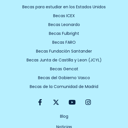
Becas para estudiar en los Estados Unidos
Becas ICEX
Becas Leonardo
Becas Fulbright
Becas FARO
Becas Fundación Santander
Becas Junta de Castilla y Leon (JCYL)
Becas Gencat
Becas del Gobierno Vasco
Becas de la Comunidad de Madrid
F
X
Y
I
a
-
o
n
c
t
u
s
e
w
t
t
Blog
b
i
u
a
Noticias