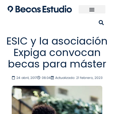
Ir
al
contenido
Universidades España
¿Qué carrera elijo?
ESIC y la asociación
Expiga convocan
becas para máster
24 abril, 2017
08:04
Actualizado: 21 febrero, 2023