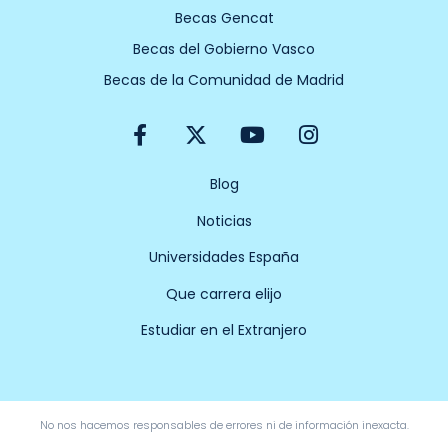
Becas Gencat
Becas del Gobierno Vasco
Becas de la Comunidad de Madrid
F
X
Y
I
a
-
o
n
c
t
u
s
e
w
t
t
Blog
b
i
u
a
Noticias
o
t
b
g
o
t
e
r
Universidades España
k
e
a
-
r
m
Que carrera elijo
f
Estudiar en el Extranjero
No nos hacemos responsables de errores ni de información inexacta.