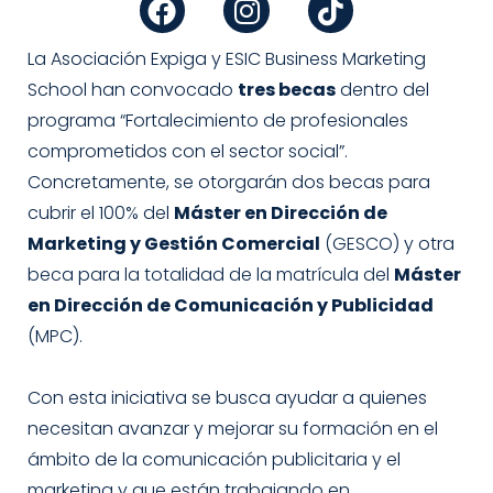
c
s
k
e
t
t
La Asociación Expiga y ESIC Business Marketing
b
a
o
School han convocado
tres becas
dentro del
o
g
k
programa “Fortalecimiento de profesionales
o
r
comprometidos con el sector social”.
k
a
Concretamente, se otorgarán dos becas para
m
cubrir el 100% del
Máster en Dirección de
Marketing y Gestión Comercial
(GESCO) y otra
beca para la totalidad de la matrícula del
Máster
en Dirección de Comunicación y Publicidad
(MPC).
Con esta iniciativa se busca ayudar a quienes
necesitan avanzar y mejorar su formación en el
ámbito de la comunicación publicitaria y el
marketing y que están trabajando en