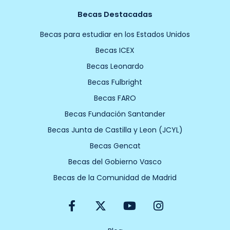
Becas Destacadas
Becas para estudiar en los Estados Unidos
Becas ICEX
Becas Leonardo
Becas Fulbright
Becas FARO
Becas Fundación Santander
Becas Junta de Castilla y Leon (JCYL)
Becas Gencat
Becas del Gobierno Vasco
Becas de la Comunidad de Madrid
F
X
Y
I
a
-
o
n
c
t
u
s