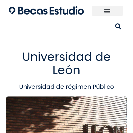
Ir
al
contenido
Universidades España
¿Qué carrera elijo?
Universidad de
León
Universidad de régimen Público