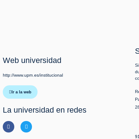
S
Web universidad
S
d
http://www.upm.es/institucional
c
R
Ir a la web
P
2
La universidad en redes
Facebook
Twitter
9