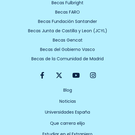
Becas Fulbright
Becas FARO
Becas Fundación Santander
Becas Junta de Castilla y Leon (JCYL)
Becas Gencat
Becas del Gobierno Vasco
Becas de la Comunidad de Madrid
F
X
Y
I
a
-
o
n
c
t
u
s
e
w
t
t
Blog
b
i
u
a
Noticias
o
t
b
g
o
t
e
r
Universidades España
k
e
a
-
r
m
Que carrera elijo
f
Estudiar en el Extranjero