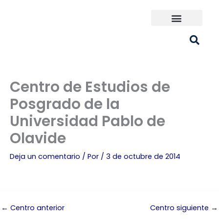
Ir
al
contenido
Universidades España
¿Qué carrera elijo?
Centro de Estudios de
Posgrado de la
Universidad Pablo de
Olavide
Deja un comentario
/ Por
/
3 de octubre de 2014
←
Centro anterior
Centro siguiente
→