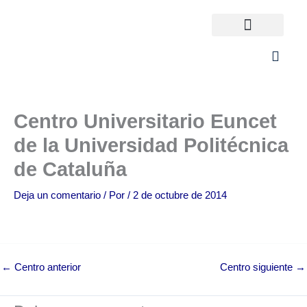
Ir
al
contenido
Universidades España
¿Qué carrera elijo?
Centro Universitario Euncet
de la Universidad Politécnica
de Cataluña
Deja un comentario
/ Por
/
2 de octubre de 2014
←
Centro anterior
Centro siguiente
→