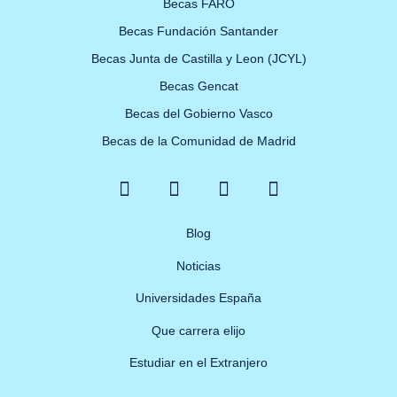
Becas FARO
Becas Fundación Santander
Becas Junta de Castilla y Leon (JCYL)
Becas Gencat
Becas del Gobierno Vasco
Becas de la Comunidad de Madrid
F
X
Y
I
a
-
o
n
c
t
u
s
e
w
Blog
t
t
b
i
u
a
Noticias
o
t
b
g
o
t
e
r
Universidades España
k
e
a
Que carrera elijo
-
r
m
f
Estudiar en el Extranjero