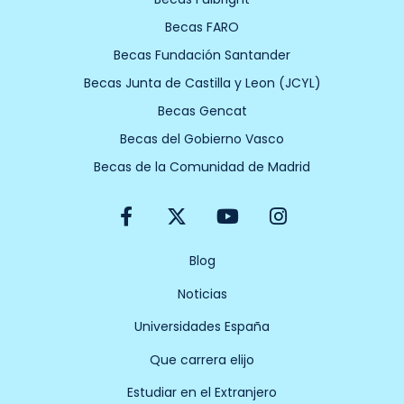
Becas FARO
Becas Fundación Santander
Becas Junta de Castilla y Leon (JCYL)
Becas Gencat
Becas del Gobierno Vasco
Becas de la Comunidad de Madrid
F
X
Y
I
a
-
o
n
c
t
u
s
e
w
t
t
Blog
b
i
u
a
Noticias
o
t
b
g
o
t
e
r
Universidades España
k
e
a
-
r
m
Que carrera elijo
f
Estudiar en el Extranjero