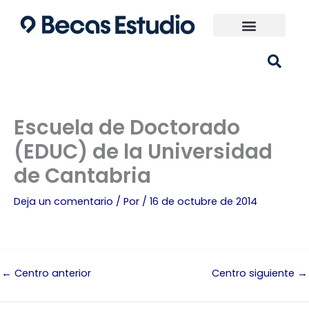
Ir
al
contenido
Universidades España
¿Qué carrera elijo?
Escuela de Doctorado
(EDUC) de la Universidad
de Cantabria
Deja un comentario
/ Por
/
16 de octubre de 2014
←
Centro anterior
Centro siguiente
→