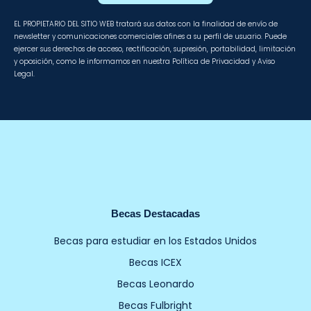
EL PROPIETARIO DEL SITIO WEB tratará sus datos con la finalidad de envío de
newsletter y comunicaciones comerciales afines a su perfil de usuario. Puede
ejercer sus derechos de acceso, rectificación, supresión, portabilidad, limitación
y oposición, como le informamos en nuestra Política de Privacidad y Aviso
Legal.
Becas Destacadas
Becas para estudiar en los Estados Unidos
Becas ICEX
Becas Leonardo
Becas Fulbright