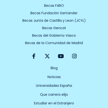
Becas FARO
Becas Fundación Santander
Becas Junta de Castilla y Leon (JCYL)
Becas Gencat
Becas del Gobierno Vasco
Becas de la Comunidad de Madrid
F
X
Y
I
a
-
o
n
c
t
u
s
e
w
t
t
Blog
b
i
u
a
Noticias
o
t
b
g
o
t
e
r
Universidades España
k
e
a
-
r
m
Que carrera elijo
f
Estudiar en el Extranjero