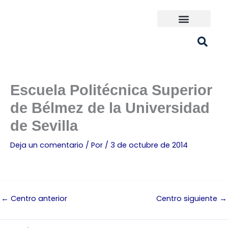
Ir
al
contenido
Universidades España
¿Qué carrera elijo?
Escuela Politécnica Superior
de Bélmez de la Universidad
de Sevilla
Deja un comentario
/ Por
/
3 de octubre de 2014
←
Centro anterior
Centro siguiente
→