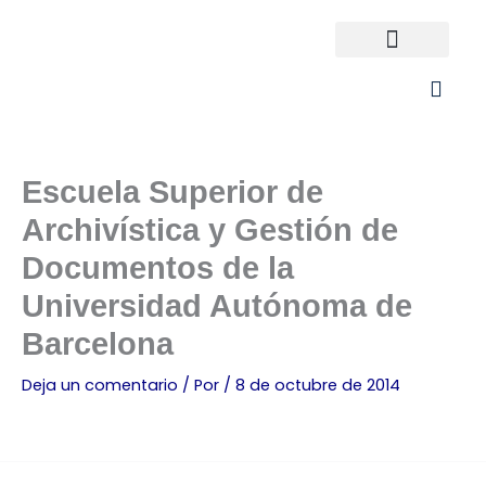
Ir
al
contenido
Universidades España
¿Qué carrera elijo?
Escuela Superior de
Archivística y Gestión de
Documentos de la
Universidad Autónoma de
Barcelona
Deja un comentario
/ Por
/
8 de octubre de 2014