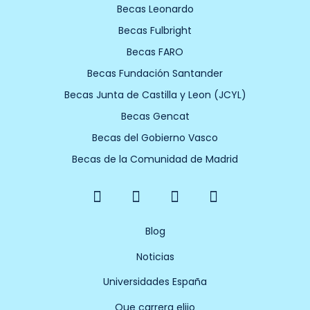
Becas Leonardo
Becas Fulbright
Becas FARO
Becas Fundación Santander
Becas Junta de Castilla y Leon (JCYL)
Becas Gencat
Becas del Gobierno Vasco
Becas de la Comunidad de Madrid
F
X
Y
I
a
-
o
n
c
t
u
s
e
w
t
t
Blog
b
i
u
a
Noticias
o
t
b
g
o
t
e
r
Universidades España
k
e
a
Que carrera elijo