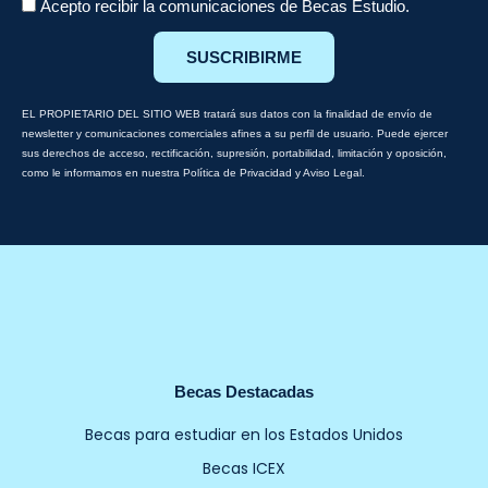
Acepto recibir la comunicaciones de Becas Estudio.
SUSCRIBIRME
EL PROPIETARIO DEL SITIO WEB tratará sus datos con la finalidad de envío de
newsletter y comunicaciones comerciales afines a su perfil de usuario. Puede ejercer
sus derechos de acceso, rectificación, supresión, portabilidad, limitación y oposición,
como le informamos en nuestra Política de Privacidad y Aviso Legal.
Becas Destacadas
Becas para estudiar en los Estados Unidos
Becas ICEX