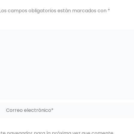
Los campos obligatorios están marcados con
*
Correo
electrónico*
ste navegador para la próxima vez que comente.