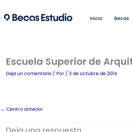
Ir
al
Inicio
Becas
contenido
Escuela Superior de Arqui
Deja un comentario
/ Por
/
3 de octubre de 2014
←
Centro anterior
Deja una respuesta