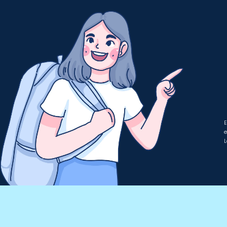
E
e
L