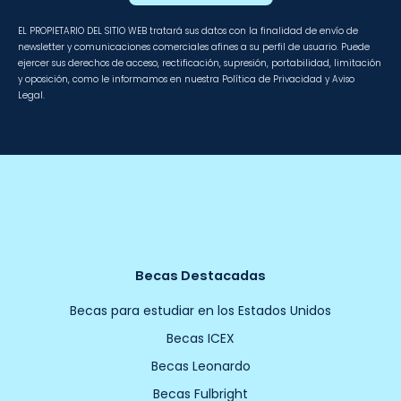
EL PROPIETARIO DEL SITIO WEB tratará sus datos con la finalidad de envío de
newsletter y comunicaciones comerciales afines a su perfil de usuario. Puede
ejercer sus derechos de acceso, rectificación, supresión, portabilidad, limitación
y oposición, como le informamos en nuestra Política de Privacidad y Aviso
Legal.
Becas Destacadas
Becas para estudiar en los Estados Unidos
Becas ICEX
Becas Leonardo
Becas Fulbright