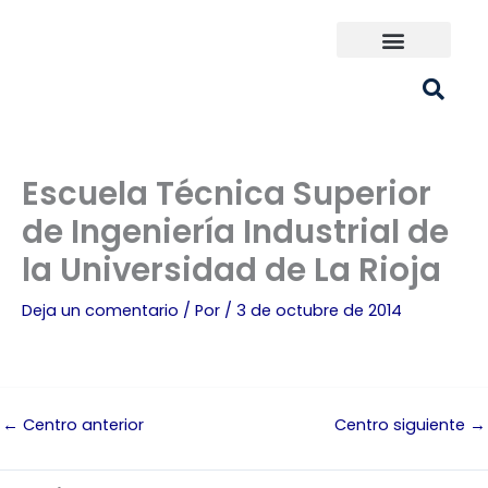
Ir
al
contenido
Universidades España
¿Qué carrera elijo?
Escuela Técnica Superior
de Ingeniería Industrial de
la Universidad de La Rioja
Deja un comentario
/ Por
/
3 de octubre de 2014
←
Centro anterior
Centro siguiente
→