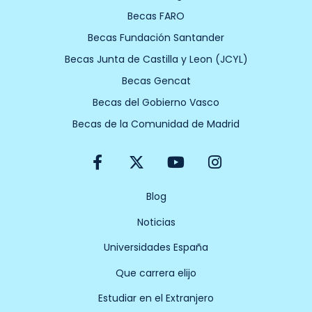
Becas FARO
Becas Fundación Santander
Becas Junta de Castilla y Leon (JCYL)
Becas Gencat
Becas del Gobierno Vasco
Becas de la Comunidad de Madrid
F
X
Y
I
a
-
o
n
c
t
u
s
e
w
t
t
Blog
b
i
u
a
Noticias
o
t
b
g
o
t
e
r
Universidades España
k
e
a
-
r
m
Que carrera elijo
f
Estudiar en el Extranjero