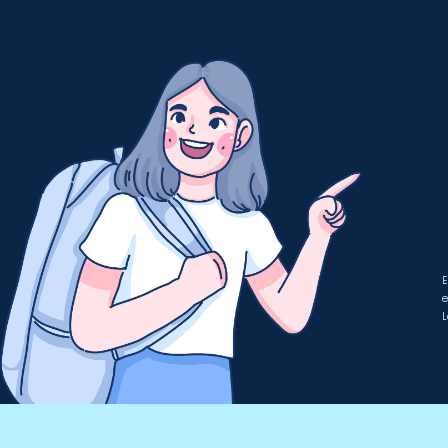
E
e
L