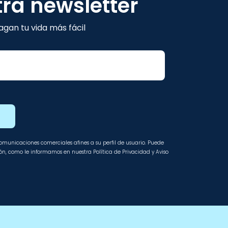
tra newsletter
gan tu vida más fácil
E
 comunicaciones comerciales afines a su perfil de usuario. Puede
ción, como le informamos en nuestra Política de Privacidad y Aviso