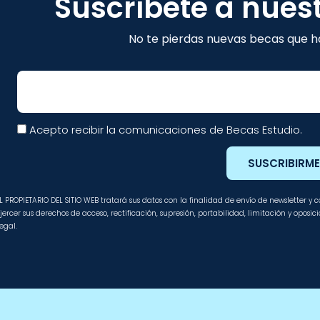
Suscríbete a nues
No te pierdas nuevas becas que ha
Email
Acepto recibir la comunicaciones de Becas Estudio.
SUSCRIBIRM
L PROPIETARIO DEL SITIO WEB tratará sus datos con la finalidad de envío de newsletter y
jercer sus derechos de acceso, rectificación, supresión, portabilidad, limitación y oposi
egal.