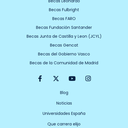
Becas Leonardo
Becas Fulbright
Becas FARO
Becas Fundación Santander
Becas Junta de Castilla y Leon (JCYL)
Becas Gencat
Becas del Gobierno Vasco
Becas de la Comunidad de Madrid
F
X
Y
I
a
-
o
n
c
t
u
s
e
w
t
t
Blog
b
i
u
a
Noticias
o
t
b
g
o
t
e
r
Universidades España
k
e
a
-
r
m
Que carrera elijo