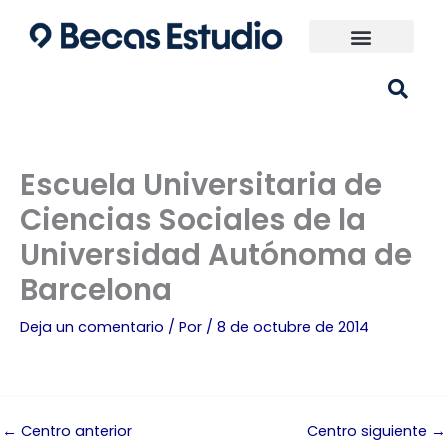
Ir
al
contenido
Universidades España
¿Qué carrera elijo?
Escuela Universitaria de
Ciencias Sociales de la
Universidad Autónoma de
Barcelona
Deja un comentario
/ Por
/
8 de octubre de 2014
←
Centro anterior
Centro siguiente
→