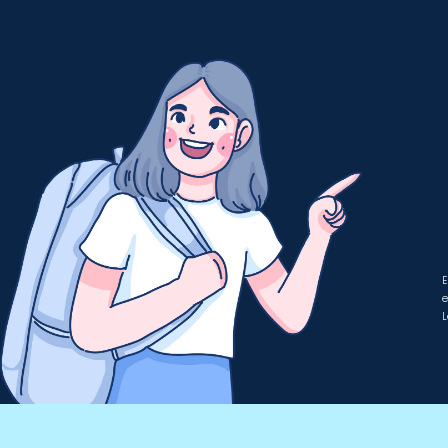
E
e
L