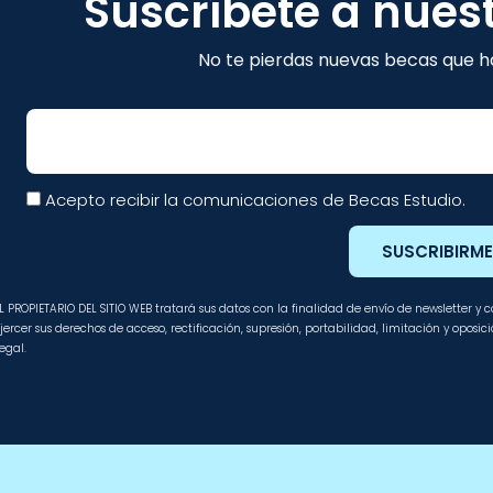
Suscríbete a nues
No te pierdas nuevas becas que ha
Email
Acepto recibir la comunicaciones de Becas Estudio.
SUSCRIBIRM
L PROPIETARIO DEL SITIO WEB tratará sus datos con la finalidad de envío de newsletter y
jercer sus derechos de acceso, rectificación, supresión, portabilidad, limitación y oposi
egal.