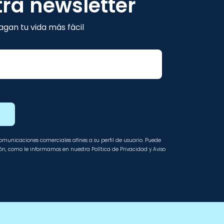
tra newsletter
gan tu vida más fácil
E
 comunicaciones comerciales afines a su perfil de usuario. Puede
ción, como le informamos en nuestra Política de Privacidad y Aviso