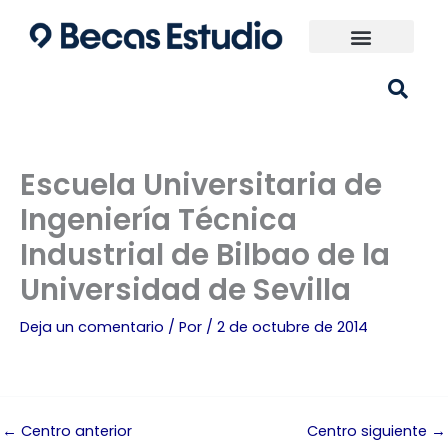
Ir
al
contenido
Universidades España
¿Qué carrera elijo?
Escuela Universitaria de
Ingeniería Técnica
Industrial de Bilbao de la
Universidad de Sevilla
Deja un comentario
/ Por
/
2 de octubre de 2014
←
Centro anterior
Centro siguiente
→