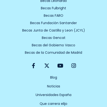
Becas Leonardo
Becas Fulbright
Becas FARO
Becas Fundación Santander
Becas Junta de Castilla y Leon (JCYL)
Becas Gencat
Becas del Gobierno Vasco
Becas de la Comunidad de Madrid
F
X
Y
I
a
-
o
n
c
t
u
s
e
w
t
t
Blog
b
i
u
a
Noticias
o
t
b
g
o
t
e
r
Universidades España
k
e
a
-
r
m
Que carrera elijo