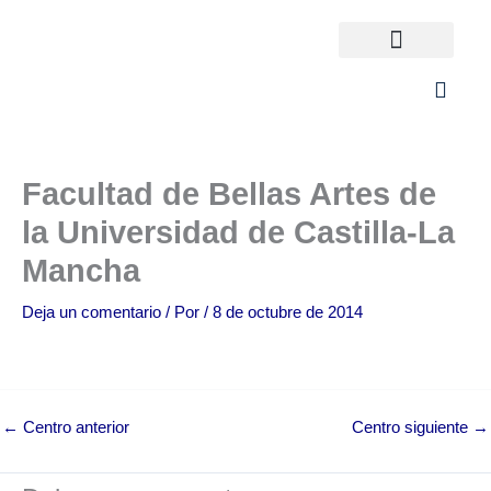
Ir
al
contenido
Universidades España
¿Qué carrera elijo?
Facultad de Bellas Artes de
la Universidad de Castilla-La
Mancha
Deja un comentario
/ Por
/
8 de octubre de 2014
←
Centro anterior
Centro siguiente
→