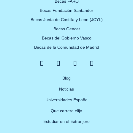
Becas FARO
Becas Fundación Santander
Becas Junta de Castilla y Leon (JCYL)
Becas Gencat
Becas del Gobierno Vasco
Becas de la Comunidad de Madrid
F
X
Y
I
a
-
o
n
c
t
u
s
e
w
Blog
t
t
b
i
u
a
Noticias
o
t
b
g
o
t
e
r
Universidades España
k
e
a
Que carrera elijo
-
r
m
f
Estudiar en el Extranjero