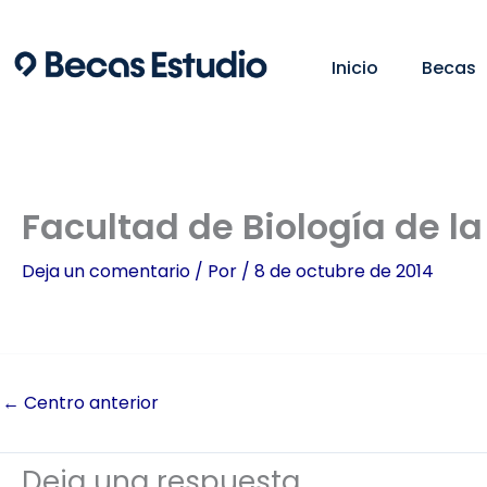
Ir
al
Inicio
Becas
contenido
Facultad de Biología de l
Deja un comentario
/ Por
/
8 de octubre de 2014
←
Centro anterior
Deja una respuesta