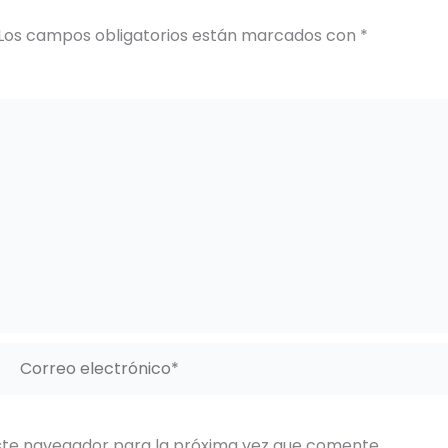
Los campos obligatorios están marcados con
*
Correo
electrónico*
ste navegador para la próxima vez que comente.