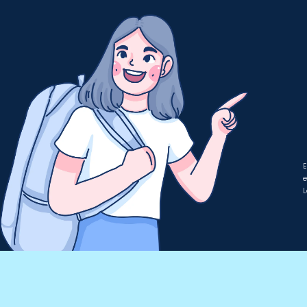
E
e
L