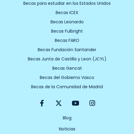
Becas para estudiar en los Estados Unidos
Becas ICEX
Becas Leonardo
Becas Fulbright
Becas FARO
Becas Fundación Santander
Becas Junta de Castilla y Leon (JCYL)
Becas Gencat
Becas del Gobierno Vasco
Becas de la Comunidad de Madrid
F
X
Y
I
a
-
o
n
c
t
u
s
e
w
t
t
Blog
b
i
u
a
Noticias
o
t
b
g