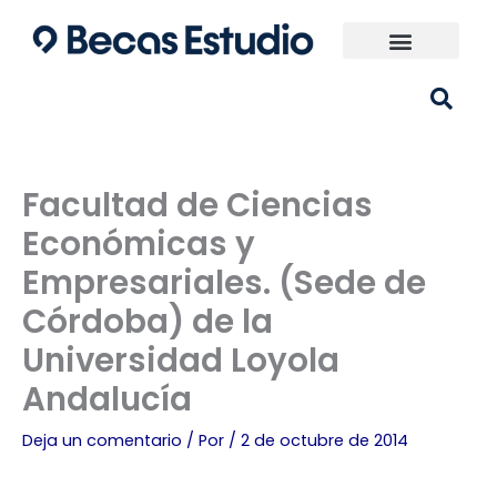
Ir
al
contenido
Universidades España
¿Qué carrera elijo?
Facultad de Ciencias
Económicas y
Empresariales. (Sede de
Córdoba) de la
Universidad Loyola
Andalucía
Deja un comentario
/ Por
/
2 de octubre de 2014