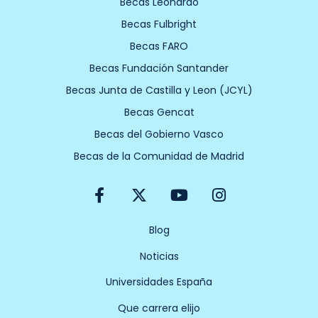
Becas Leonardo
Becas Fulbright
Becas FARO
Becas Fundación Santander
Becas Junta de Castilla y Leon (JCYL)
Becas Gencat
Becas del Gobierno Vasco
Becas de la Comunidad de Madrid
F
X
Y
I
a
-
o
n
c
t
u
s
e
w
t
t
Blog
b
i
u
a
Noticias
o
t
b
g
o
t
e
r
Universidades España
k
e
a
-
r
m
Que carrera elijo