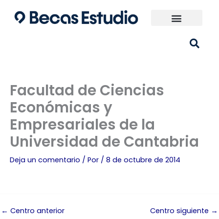
Ir
al
contenido
Universidades España
¿Qué carrera elijo?
Facultad de Ciencias
Económicas y
Empresariales de la
Universidad de Cantabria
Deja un comentario
/ Por
/
8 de octubre de 2014
←
Centro anterior
Centro siguiente
→