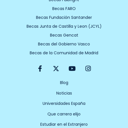
Becas FARO
Becas Fundación Santander
Becas Junta de Castilla y Leon (JCYL)
Becas Gencat
Becas del Gobierno Vasco
Becas de la Comunidad de Madrid
F
X
Y
I
a
-
o
n
c
t
u
s
e
w
t
t
Blog
b
i
u
a
Noticias
o
t
b
g
o
t
e
r
Universidades España
k
e
a
-
r
m
Que carrera elijo
f
Estudiar en el Extranjero