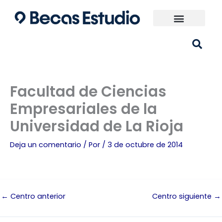
Ir
al
contenido
Universidades España
¿Qué carrera elijo?
Facultad de Ciencias
Empresariales de la
Universidad de La Rioja
Deja un comentario
/ Por
/
3 de octubre de 2014
←
Centro anterior
Centro siguiente
→