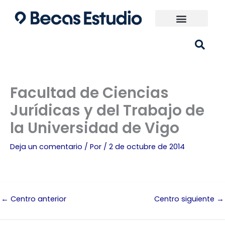
Ir
al
contenido
Universidades España
¿Qué carrera elijo?
Facultad de Ciencias
Jurídicas y del Trabajo de
la Universidad de Vigo
Deja un comentario
/ Por
/
2 de octubre de 2014
←
Centro anterior
Centro siguiente
→