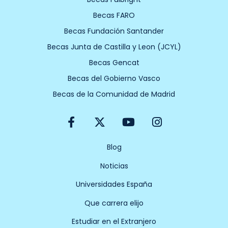
Becas FARO
Becas Fundación Santander
Becas Junta de Castilla y Leon (JCYL)
Becas Gencat
Becas del Gobierno Vasco
Becas de la Comunidad de Madrid
F
X
Y
I
a
-
o
n
c
t
u
s
e
w
t
t
Blog
b
i
u
a
Noticias
o
t
b
g
o
t
e
r
Universidades España
k
e
a
-
r
m
Que carrera elijo
f
Estudiar en el Extranjero