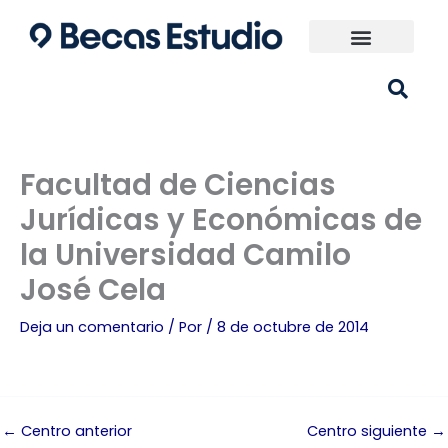
Ir
al
contenido
Universidades España
¿Qué carrera elijo?
Facultad de Ciencias
Jurídicas y Económicas de
la Universidad Camilo
José Cela
Deja un comentario
/ Por
/
8 de octubre de 2014
←
Centro anterior
Centro siguiente
→