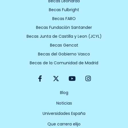
Becas Leonardo
Becas Fulbright
Becas FARO
Becas Fundación Santander
Becas Junta de Castilla y Leon (JCYL)
Becas Gencat
Becas del Gobierno Vasco
Becas de la Comunidad de Madrid
F
X
Y
I
a
-
o
n
c
t
u
s
e
w
t
t
Blog
b
i
u
a
Noticias
o
t
b
g
o
t
e
r
Universidades España
k
e
a
-
r
m
Que carrera elijo