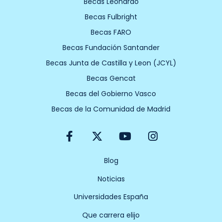
Becas Leonardo
Becas Fulbright
Becas FARO
Becas Fundación Santander
Becas Junta de Castilla y Leon (JCYL)
Becas Gencat
Becas del Gobierno Vasco
Becas de la Comunidad de Madrid
F
X
Y
I
a
-
o
n
c
t
u
s
e
w
t
t
Blog
b
i
u
a
Noticias
o
t
b
g
o
t
e
r
Universidades España
k
e
a
-
r
m
Que carrera elijo