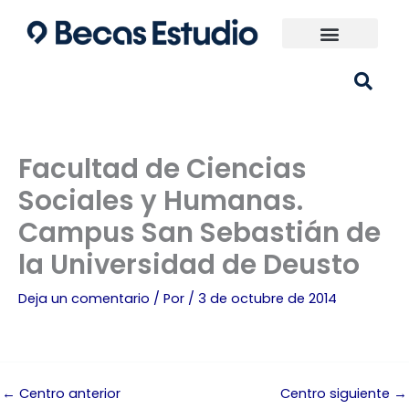
Ir
al
contenido
Universidades España
¿Qué carrera elijo?
Facultad de Ciencias
Sociales y Humanas.
Campus San Sebastián de
la Universidad de Deusto
Deja un comentario
/ Por
/
3 de octubre de 2014
←
Centro anterior
Centro siguiente
→