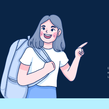
E
e
L