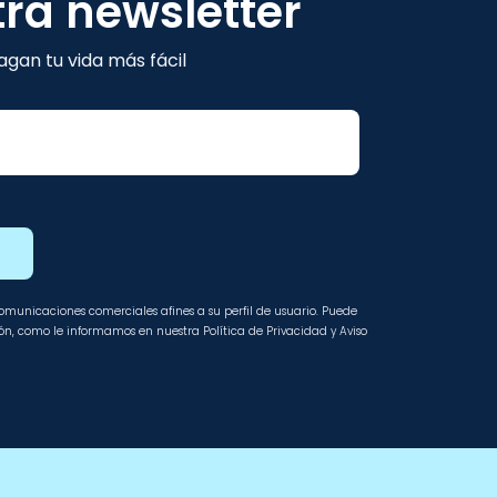
tra newsletter
gan tu vida más fácil
E
 comunicaciones comerciales afines a su perfil de usuario. Puede
ción, como le informamos en nuestra Política de Privacidad y Aviso