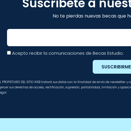
Suscríbete a nues
No te pierdas nuevas becas que ha
Email
Acepto recibir la comunicaciones de Becas Estudio.
SUSCRIBIRM
L PROPIETARIO DEL SITIO WEB tratará sus datos con la finalidad de envío de newsletter y
jercer sus derechos de acceso, rectificación, supresión, portabilidad, limitación y oposi
egal.